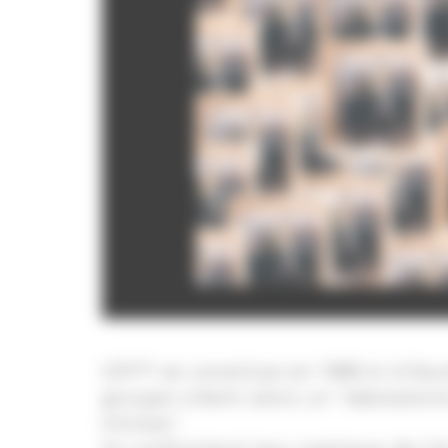
OFF7 se constitue en 1989 à Vill
groupe créent alors un “laboratoi
limites”.