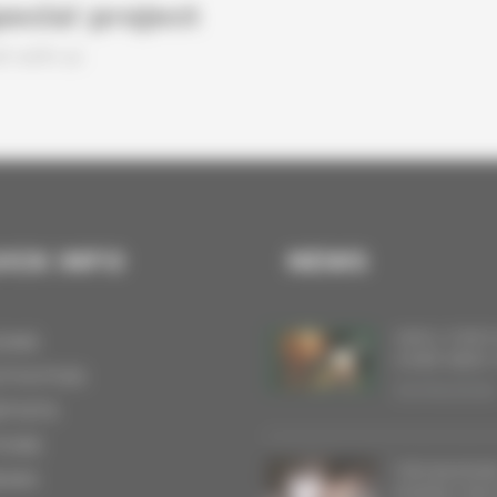
pecial project
h with us
ICK INFO
NEWS
VINYL FOR 
OME
OVER NEW 
CTIVITIES
20/06/2026
RTISTS
TORE
THE BAGDA
EWS
RODEO MIL