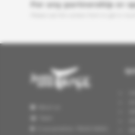
For any partnership or s
Please use the contact form to get in touc
QU
H
A
About us
A
Team
S
3 rue portefoin, 75003 PARIS
N