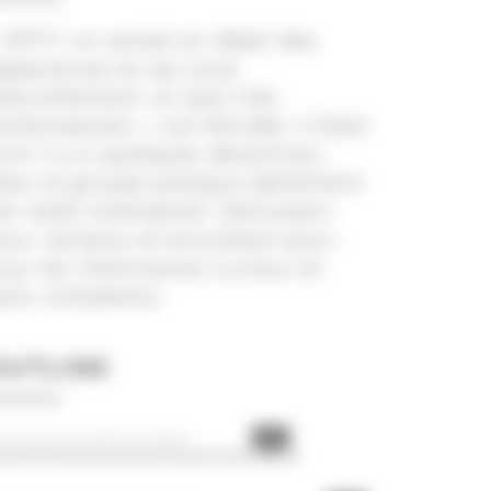
 OFF7, un sextet en dépit des
pparences et qui joue
aturellement un jazz très
ontemporain » (Le Monde). C’était
crit il y a quelques décennies…
ais le groupe presque éphémère
st resté intemporel. Déroutant
our certains et envoûtant pour
ous les mélomanes curieux et
ans complexes.
OUTLINE
80%
USIQUES IMPROVISÉES