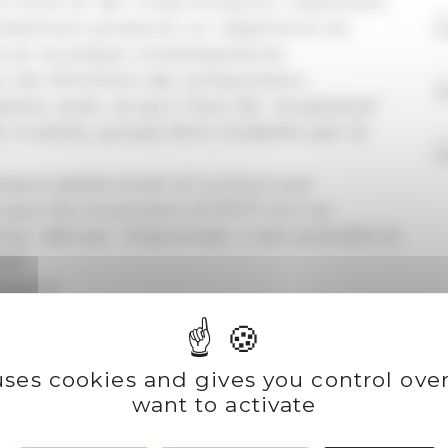
criture et de l’improvisation, explorent,
E
nalement produire un répertoire où
e et musique contemporaine.
 les fonctions de compositeur,
A
stre, avec ce qu’il faut de “souplesse”
t vivante, puisse être modelée par le
B
ique passe aussi et surtout par
e que les musiciens d’OFF7 ont su
 leur devise: “Improviser, c’est prendre le
me”.
lodica
se, harmonica
 uses cookies and gives you control ove
ette basse
want to activate