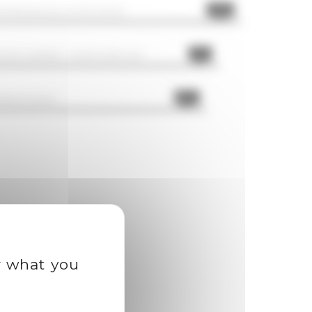
100%
XPÉRIENCES MUSICALES
91%
VENTURIÈRE, AVENTUREUSE
86%
URLESQUE
r what you