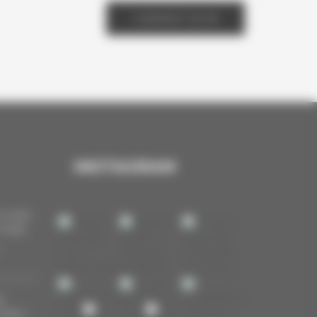
CONTACT US
INSTAGRAM
FLYING
YORK
D
ITARY