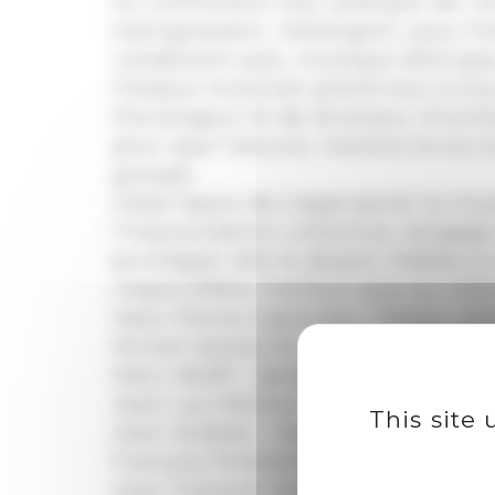
Ils confrontent leur pratique de l’é
transgressent, mélangent, pour fi
cohabitent jazz, musique ethniqu
Chaque musicien prend tour à tour
d’arrangeur et de directeur d’orche
pour que l’oeuvre, matière brute e
groupe.
Cette façon de s’approprier la mus
l’improvisation collective, langag
privilégier dès le départ, fidèles à
risque d’être meilleur que soi-mê
Jean-Pierre Caporossi – Piano, mé
Michel Sanlaville – Contrebasse
Marc Wolff – Batterie, percussions
Jean-Luc Peilhon – Clarinette bas
This site
Jean Andréo – Saxophones, clarin
François Forestier – Guitares, tuba
Jean-François Baëz – Accordéon