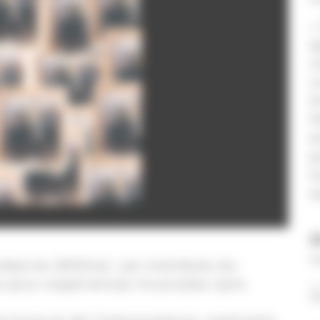
«
a
n
c
é
M
e
p
t
s
eurbanne (Rhône). Les membres du
re pour expériences musicales sans
M