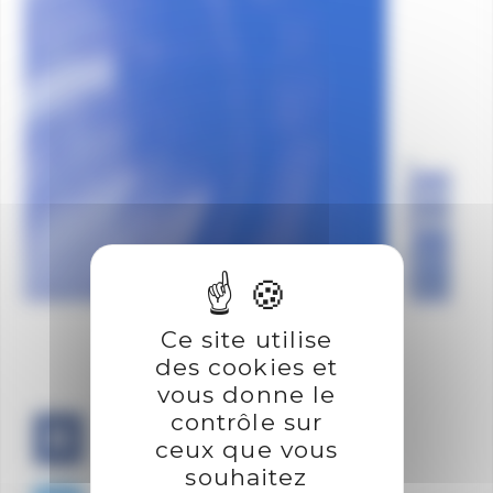
Ce site utilise
des cookies et
vous donne le
contrôle sur
ceux que vous
souhaitez