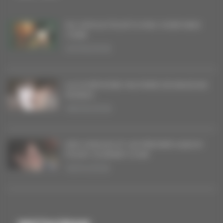
DU VINYLE POUR FLYING OVER NEW
YORK
20/06/2026
LA SYMPHONIE MILITAIRE DE BAGDAD
RODEO
08/05/2026
DES SINGLES ET UN PREMIER ALBUM
POUR COURANT D’AIR
16/04/2026