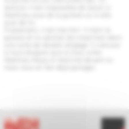
musicien et son instrument qui, ici,
domine. Il est impossible de savoir si
Matthieu joue de la guitare ou si elle
joue de lui.
Finalement, il est très fort ! Il tient la
guitare et lui permet de s’exprimer dans
une sorte de double langage. Il s’amuse
à nous éloigner puis à nous coller.
Matthieu Rosso à l’eternité devant lui
mais nous en fait déjà partager.