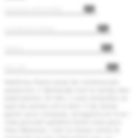
75%
MUSIQUES IMPROVISÉES
86%
GUITARE ÉLECTRIQUE
89%
TENACE
94%
BRILLANT
Matthieu Rosso pose de nombreuses
questions. Il demande tout le temps des
explications. En fait, il veut entendre ce
que les autres ont à dire. Il les laisse
parler puis compose, enregistre et livre !
Cela pourrait paraître futile mais pour
Paul Bessone, c’est la liaison entre le