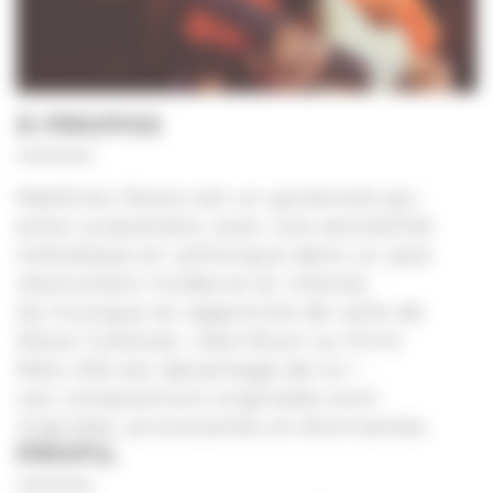
À PROPOS
Matthieu Rosso est un guitariste qui
aime surprendre, avec une sensibilité
mélodique et rythmique dans un jazz
résolument moderne et intense.
Sa musique se rapproche de celle de
Steve Coleman, Aka Moon ou Print.
Mais elle est davantage de lui !
Les compositions originales sont
inspirées, provocantes et étonnantes.
PROFIL