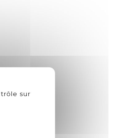
trôle sur