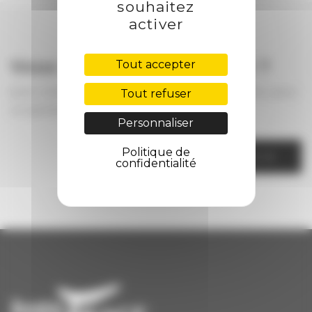
souhaitez
activer
Vous voulez nous joindre ?
Tout accepter
pour votre projet, pour avoir des informations, pour
Tout refuser
un partenariat ...
Personnaliser
Politique de
CONTACTEZ NOUS
confidentialité