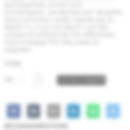
politiquement correct sont
omniprésents. Les paroles sont de petits
bijoux d’humour acide inspirés par la
réalité. Il y a sur cet album rock des
compos et ambiances très différentes
mais à chaque fois très justes et
soignées.
11,99
€
CD
AJOUTER AU PANIER
RECOMMANDATIONS