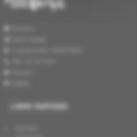
À propos
Notre équipe
3 rue portefoin, 75003 PARIS
(33) 1 47 70 14 64
Contact
English
LIENS RAPIDES
ACCUEIL