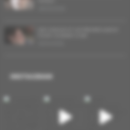
RODEO
08/05/2026
DES SINGLES ET UN PREMIER ALBUM
POUR COURANT D’AIR
16/04/2026
INSTAGRAM