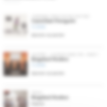
CANNIBAL PENGUIN NE SAIT PAS
Cannibal Penguin
11,99
€
Ajouter au panier
QUATRE – L’ALBUM SANS FIN – PART.1
Bagdad Rodeo
11,99
€
Ajouter au panier
TROIS
Bagdad Rodeo
Digital