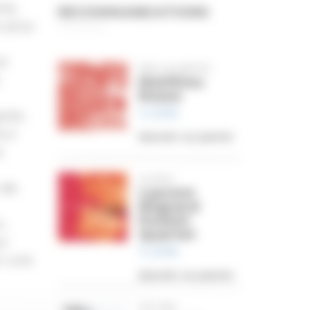
te,
RECOMMANDATIONS
 plus
et
RED QUARTET
Matthieu
Rosso
11,99
€
ités
eur
Ajouter au panier
s
SUITES
 de
Laurent
Mignard
Pocket
t,
Quartet
ui
11,99
€
e une
Ajouter au panier
UP THE