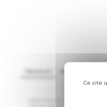
TRACKLIST
CREDITS
Ce site 
1.Machines do it now (Paul Davie
2.Primo (Paul Davies) 9’39