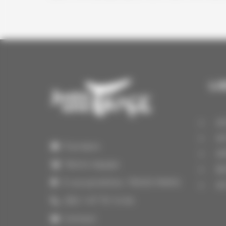
LI
A
A
À propos
A
Notre équipe
B
3 rue portefoin, 75003 PARIS
A
(33) 1 47 70 14 64
Contact