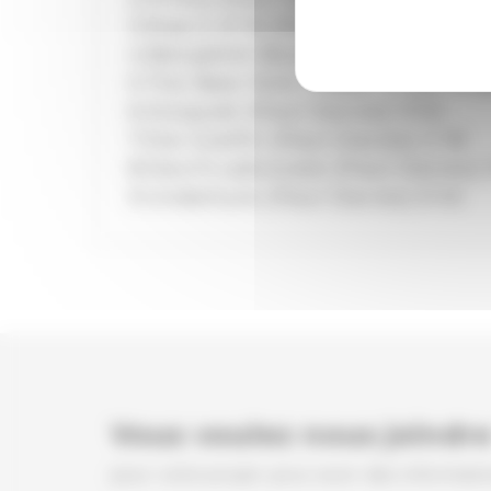
3.Rue C n° 8 (Paul Davies) 4’21
4.Benjamin Bowmaneer (Trad. An
5.The New York Trader (Trad. Angl
6.Disquiet (Paul Davies) 9’50
7.Die Greifin (Paul Davies) 2’18
8.Devil’s advocate (Paul Davies) 
9.Underture (Paul Davies) 6’45
Vous voulez nous joindre
pour votre projet, pour avoir des informatio