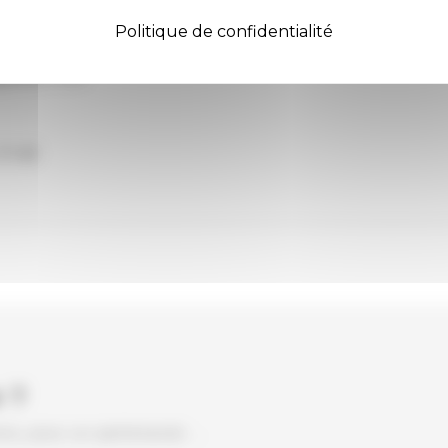
Politique de confidentialité
glais) 4’25
ais) 5’51
9’48
 ?
ns, pour un partenariat ...