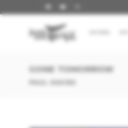
Panneau de gestion des cookies
ACCUEIL
AC
GONE TOMORROW
PAUL DAVIES