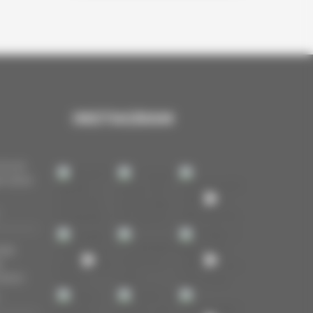
INSTAGRAM
POUR
ER NEW
NIE
E
ODEO
6