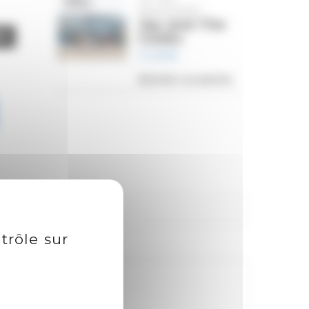
MISSISSIPPI
Jay and The
Cooks
11,99
€
Ajouter au panier
trôle sur