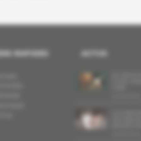
ENS RAPIDES
ACTUS
DU VINYLE 
CCUEIL
FLYING OV
CTIVITÉS
YORK
RTISTES
20/06/2026
OUTIQUE
LA SYMPHO
CTUS
MILITAIRE D
BAGDAD R
08/05/202