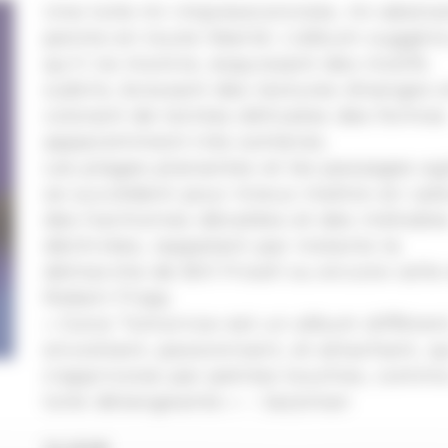
Une toile mi-impressionniste, mi-abstrai
peinte en toute liberté. L’album suggère
qu’il ne montre, esquissant des motifs
subtils, brossant des textures étranges 
colorant de teintes délicates des formes
apparemment très sombres.
Les plages planantes et les passages ag
se succèdent pour mieux mettre en val
des harmonies décalées et des mélodie
déchirées, rappelant par instants la
démarche de Bill Frisell ou encore celle
Robert Fripp.
« Gone Tomorrow est un album différen
envoûtant, passionnant, et attachant, q
s’apprivoise par petites touches, comm
toile dérangeante » – Jazzman