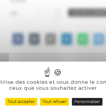
12,00
€
CD
AJOUTER AU PANIER
utilise des cookies et vous donne le con
ceux que vous souhaitez activer
s) 6’14
Tout accepter
Tout refuser
Personnaliser