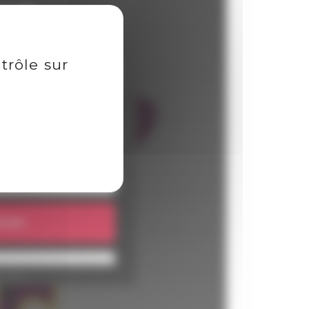
trôle sur