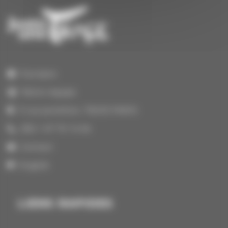
À propos
Notre équipe
3 rue portefoin, 75003 PARIS
(33) 1 47 70 14 64
Contact
English
LIENS RAPIDES