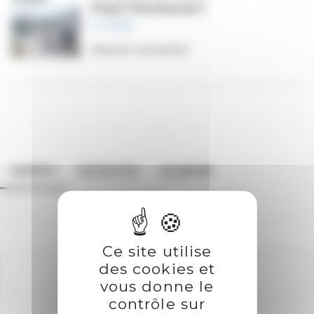
Paul Péchenart
11,99
€
Ajouter au panier
VIDÉO
ECOUTE
ALBUM
TRACKLIST
CREDITS
Ce site utilise
des cookies et
vous donne le
contrôle sur