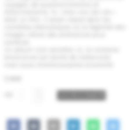
voyages, de questionnements et
d’étonnements. Si « Mon coin de ciel »
était un film, il serait classé dans les
comédies dramatiques où la légèreté des
images côtoie des ambiances plus
sombres.
Un album rock sensible. Ici, le contexte
émotionnel est teinté de mélancolie
mais aussi d’enthousiasme ensoleillé.
11,99
€
CD
AJOUTER AU PANIER