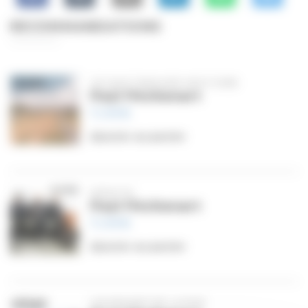
RECOMMANDATIONS
CE QUE TANGUER VEUT DIRE
Paul Péchenart
11,99
€
Ajouter au panier
INTACTS
Paul Péchenart
11,99
€
Ajouter au panier
UN ENFANT DE LA RUE