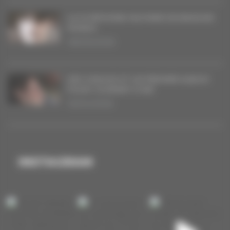
LA SYMPHONIE MILITAIRE DE BAGDAD
RODEO
08/05/2026
DES SINGLES ET UN PREMIER ALBUM
POUR COURANT D’AIR
16/04/2026
INSTAGRAM