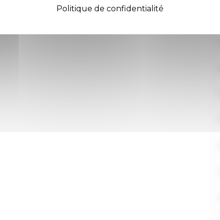
Politique de confidentialité