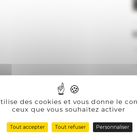
utilise des cookies et vous donne le con
ceux que vous souhaitez activer
Tout accepter
Tout refuser
Personnaliser