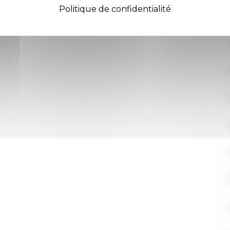
Politique de confidentialité