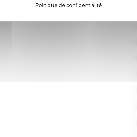
Politique de confidentialité