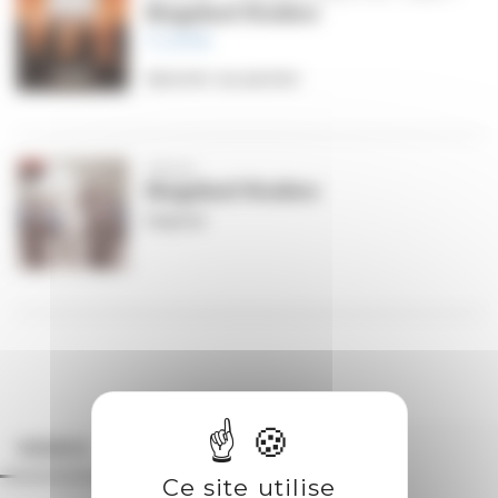
Bagdad Rodeo
11,99
€
Ajouter au panier
TROIS
Bagdad Rodeo
Digital
VIDEO
ALBUM
TRACKLIST
Ce site utilise
CREDITS