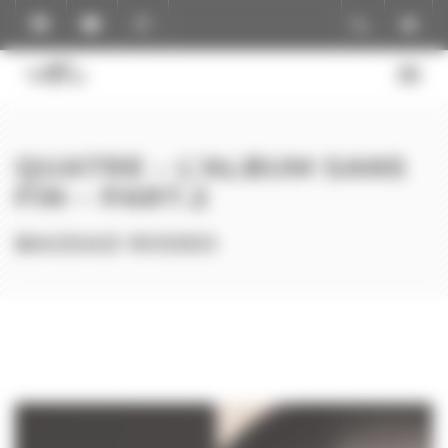
Panneau de gestion des cookies
QUATRE – L’ALBUM SANS
FIN – PART.2
BAGDAD RODEO