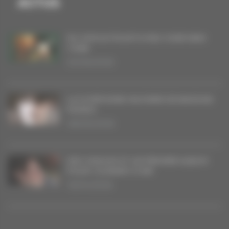
ACTUS
DU VINYLE POUR FLYING OVER NEW
YORK
20/06/2026
LA SYMPHONIE MILITAIRE DE BAGDAD
RODEO
08/05/2026
DES SINGLES ET UN PREMIER ALBUM
POUR COURANT D’AIR
16/04/2026