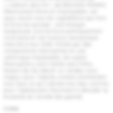
« L’album sans fin » de BAGDAD RODEO.
Résolument Rock et impitoyable, cet
opus réunit tous les ingrédients qui font
la force du groupe : une énergie
hargneuse, une écriture politiquement
incorrecte et cet humour sarcastique
chevillé à leur ADN. Portés par des
compositions étonnantes et une
rythmique implacable, les sujets
d’actualité y sont traités sans filtre,
faisant de cet album un rendez-vous
majeur pour l’adulte content d’entendre
tout haut ce qu’il pense tout bas, comme
pour l’adolescent cherchant à décoder la
brutalité du monde des grands.
11,99
€