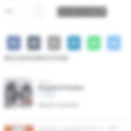
CD
AJOUTER AU PANIER
RECOMMANDATIONS
DEUX
Bagdad Rodeo
11,99
€
Ajouter au panier
QUATRE – L’ALBUM SANS FIN – PART.1