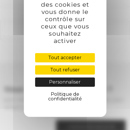
des cookies et
vous donne le
contrôle sur
ceux que vous
souhaitez
activer
Tout accepter
Tout refuser
Personnaliser
Vous voulez nous joindre ?
Politique de
confidentialité
pour votre projet, pour avoir des informations, pour
un partenariat ...
CONTACTEZ NOUS