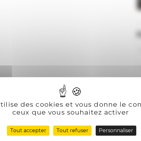
utilise des cookies et vous donne le con
ceux que vous souhaitez activer
Tout accepter
Tout refuser
Personnaliser